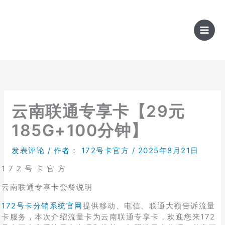
跳
至
内
容
云南联通专享卡【29元
185G+100分钟】
发表评论
/ 作者：
172号卡官方
/
2025年8月21日
1 7 2 号 卡 官 方
云南联通专享卡套餐说明
172号卡分销系统官网
提供移动、电信、联通大额告诉流量
卡服务，本次介绍流量卡为云南联通专享卡，欢迎您来172