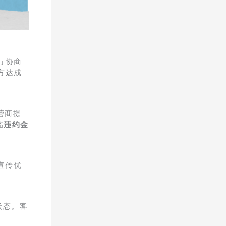
行协商
方达成
营商提
临
违约金
宣传优
状态。客