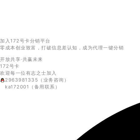
跳
至
内
容
加入172号卡分销平台
零成本创业致富，打破信息差认知，成为代理一键分销
开放共享·共赢未来
172号卡
欢迎每一位有志之士加入​
2963981335（业务咨询）
ka172001（备用联系）