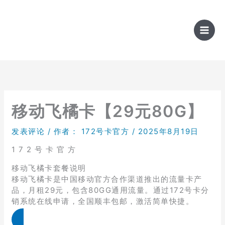
跳
至
内
容
移动飞橘卡【29元80G】
发表评论
/ 作者：
172号卡官方
/
2025年8月19日
1 7 2 号 卡 官 方
移动飞橘卡套餐说明
移动飞橘卡是中国移动官方合作渠道推出的流量卡产
品，月租29元，包含80GG通用流量。通过172号卡分
销系统在线申请，全国顺丰包邮，激活简单快捷。