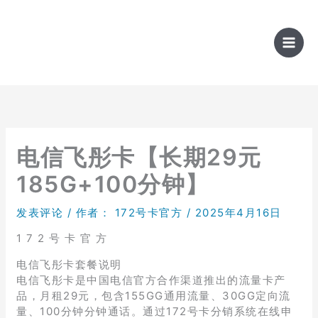
跳
至
内
容
电信飞彤卡【长期29元
185G+100分钟】
发表评论
/ 作者：
172号卡官方
/
2025年4月16日
1 7 2 号 卡 官 方
电信飞彤卡套餐说明
电信飞彤卡是中国电信官方合作渠道推出的流量卡产
品，月租29元，包含155GG通用流量、30GG定向流
量、100分钟分钟通话。通过172号卡分销系统在线申