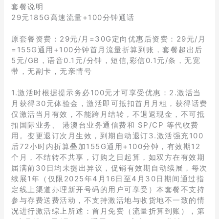
套餐说明
29元185G高速流量+100分钟通话
原套餐资费：29元/月=30G定向优惠后资费：29元/月
=155G通用+100分钟首月流量折算到账，套餐超出后
5元/GB，语音0.1元/分钟，短信,彩信0.1元/条，无宽
带，无副卡，无亲情号
1.激活时根据提示务必100元才可享受优惠：2.激活当
月获得30元体验金，激活即可抵扣首月月租，获得话费
仅激活当月有效，不能跨月结转，不退返现金，不可抵
扣国际业务、 港澳台业务通信费和 SP/CP 等代收费
用。变更退订次月生效，到期自动退订3.激活强充100
后72小时内折算叠加155G通用+100分钟，有效期12
个月，不结转不共享，订购之日起算，如双方在有效期
届满前30日均未提出异议，促销有效期自动续展，每次
续展1年（仅限2025年4月16日至4月30日期间通过指
定线上渠道办理新开号码的用户可享受）本套餐不支持
参与存费送费活动，不支持激活地与收货地不一致的情
况进行激活综上所述：首月免费（流量折算到账），第