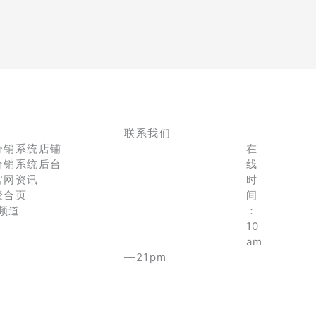
联系我们
分销系统店铺
在
分销系统后台
线
官网资讯
时
聚合页
间
e频道
：
10
am
—21pm