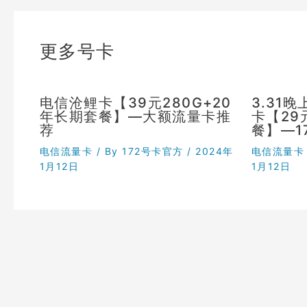
更多号卡
电信沧鲤卡【39元280G+20
3.31
年长期套餐】—大额流量卡推
卡【29
荐
餐】—1
电信流量卡
/ By
172号卡官方
/
2024年
电信流量卡
1月12日
1月12日