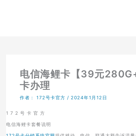
跳
至
内
容
电信海鲤卡【39元280
卡办理
作者：
172号卡官方
/
2024年1月12日
1 7 2 号 卡 官 方
电信海鲤卡套餐说明
172号卡分销系统官网
提供移动、电信、联通大额告诉流量