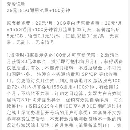
套餐说明
29元185G通用流量+100分钟
原套餐资费：29元/月=30G定向优惠后资费：29元/月
=155G通用+100分钟首月流量折算到账，套餐超出后
5元/GB，语音0.1元/分钟，短信,彩信0.1元/条，无宽
带，无副卡，无亲情号
1.激活时根据提示务必100元才可享受优惠：2.激活当
月获得30元体验金，激活即可抵扣首月月租，获得话费
仅激活当月有效，不能跨月结转，不退返现金，不可抵
扣国际业务、 港澳台业务通信费和 SP/CP 等代收费
用。变更退订次月生效，到期自动退订3.激活强充100
后72小时内折算叠加155G通用+100分钟，有效期12
个月，不结转不共享，订购之日起算，如双方在有效期
届满前30日均未提出异议，促销有效期自动续展，每次
续展1年（仅限2025年4月16日至4月30日期间通过指
定线上渠道办理新开号码的用户可享受）本套餐不支持
参与存费送费活动，不支持激活地与收货地不一致的情
况进行激活综上所述：首月免费（流量折算到账），第