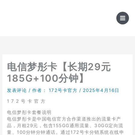
跳
至
内
容
电信梦彤卡【长期29元
185G+100分钟】
发表评论
/ 作者：
172号卡官方
/
2025年4月16日
1 7 2 号 卡 官 方
电信梦彤卡套餐说明
电信梦彤卡是中国电信官方合作渠道推出的流量卡产
品，月租29元，包含155GG通用流量、30GG定向流
量、100分钟分钟通话。通过172号卡分销系统在线申