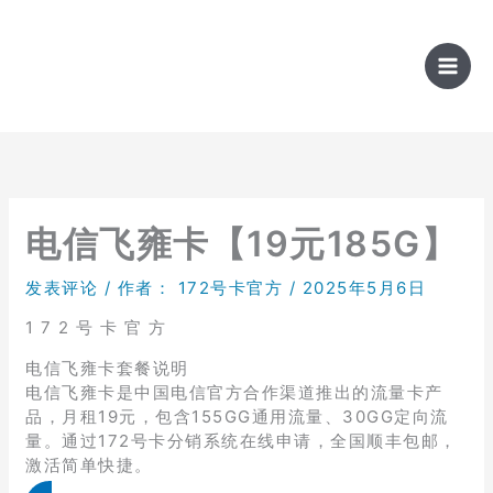
跳
至
内
容
电信飞雍卡【19元185G】
发表评论
/ 作者：
172号卡官方
/
2025年5月6日
1 7 2 号 卡 官 方
电信飞雍卡套餐说明
电信飞雍卡是中国电信官方合作渠道推出的流量卡产
品，月租19元，包含155GG通用流量、30GG定向流
量。通过172号卡分销系统在线申请，全国顺丰包邮，
激活简单快捷。