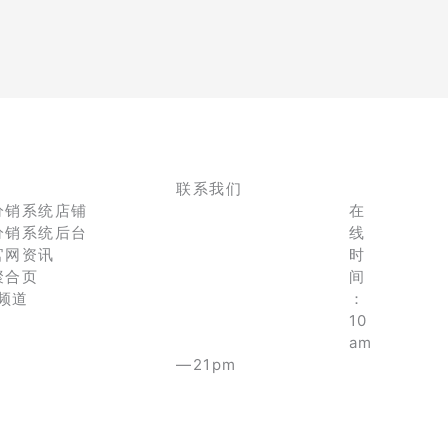
联系我们
分销系统店铺
在
分销系统后台
线
官网资讯
时
聚合页
间
e频道
：
10
am
—21pm