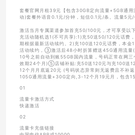
套餐官网月租39元【包含30GB定向流量+5GB通用
动)套餐外语音0.1元/分钟，短信0.1元/条。流量5元/
激活当月专属渠道参加首充50/100元，才可享受
充活动随机选1(不可共享):1)充50送50/120元话
期根据最新活动续约。2)充100送120元话费，本金
活动续约，③激活后48小时折算赠送45G通用流量
10号之前自动到账55GB国内流量，号码正常在网
效期24个月)⑤店铺补贴:充50送120元与充100送12
12个月月底返20元 (号码状态异常则无返费且不补
105G通用流量+30G定向,3-12个月19元月，包含
01
流量卡激活方式
快递激活
02
流量卡充值链接
中国电信APP或10000