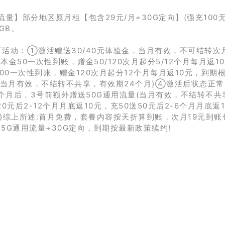
流量】部分地区原月租【包含29元/月=30G定向】(强充100
GB。
以下活动：①激活赠送30/40元体验金，当月有效，不可结转
费，本金50一次性到账，赠金50/120次月起分5/12个月每月返1
100一次性到账，赠金120次月起分12个月每月返10元，到期
(当月有效，不结转不共享，有效期24个月)④激活后状态正
三个月后，3号前额外赠送50G通用流量(当月有效，不结转不共
0元后2-12个月月底返10元，充50送50元后2-6个月月底返10
返)综上所述:首月免费，套餐内容按天折算到账，次月19元到账
155G通用流量+30G定向，到期按最新政策续约!