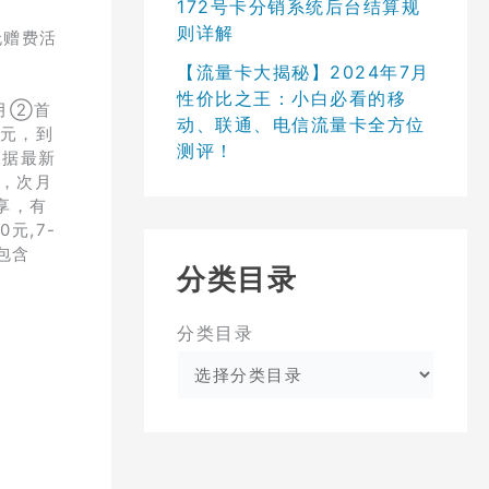
172号卡分销系统后台结算规
则详解
无赠费活
【流量卡大揭秘】2024年7月
性价比之王：小白必看的移
次月②首
动、联通、电信流量卡全方位
0元，到
测评！
根据最新
常，次月
享，有
元,7-
包含
分类目录
分类目录