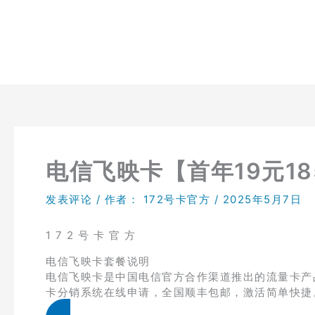
跳
至
内
容
电信飞映卡【首年19元18
发表评论
/ 作者：
172号卡官方
/
2025年5月7日
1 7 2 号 卡 官 方
电信飞映卡套餐说明
电信飞映卡是中国电信官方合作渠道推出的流量卡产品，
卡分销系统在线申请，全国顺丰包邮，激活简单快捷