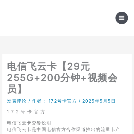
跳
至
内
容
电信飞云卡【29元
255G+200分钟+视频会
员】
发表评论
/ 作者：
172号卡官方
/
2025年5月5日
1 7 2 号 卡 官 方
电信飞云卡套餐说明
电信飞云卡是中国电信官方合作渠道推出的流量卡产