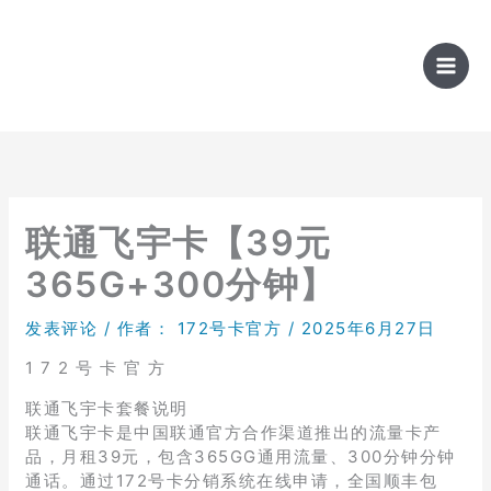
跳
至
内
容
联通飞宇卡【39元
365G+300分钟】
发表评论
/ 作者：
172号卡官方
/
2025年6月27日
1 7 2 号 卡 官 方
联通飞宇卡套餐说明
联通飞宇卡是中国联通官方合作渠道推出的流量卡产
品，月租39元，包含365GG通用流量、300分钟分钟
通话。通过172号卡分销系统在线申请，全国顺丰包