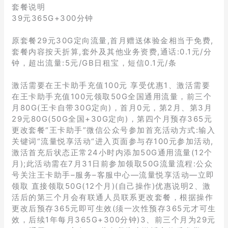
套餐说明
39元365G+300分钟
原套餐29元30G定向流量,首月赠送体验金相当于免费,
套餐内容按天折算,套外及其他业务资费,通话:0.1元/分
钟，超出流量:5元/GB日租宝，短信0.1元/条
激活需要在王卡助手充值100元 享受优惠1、激活需要
在王卡助手充值100元领取50G全国通用流量，前三个
月80G(王卡自带30G定向)，首月0元，第2月、第3月
29元80G(50G全国+30G定向)，第四个月预存365元
更改套餐“王卡助手”微信公众号参加首充活动方式:输入
关键词“流量悦享活动“进入页面参与存100元参加活动,
激活首充后状态正常24小时内添加50G通用流量(12个
月);此活动需在7月31日前参加领取50G流量流程:公众
号关注王卡助手–服务–客服中心—流量悦享活动—立即
领取 直接领取50G(12个月)(自己操作)优惠说明2、激
活后的第三个月会有联通人员联系更改套餐，根据操作
更改后预存365元即可生效(须一次性预存365元才可生
效，后续1年每月365G+300分钟)3、前三个月为29元