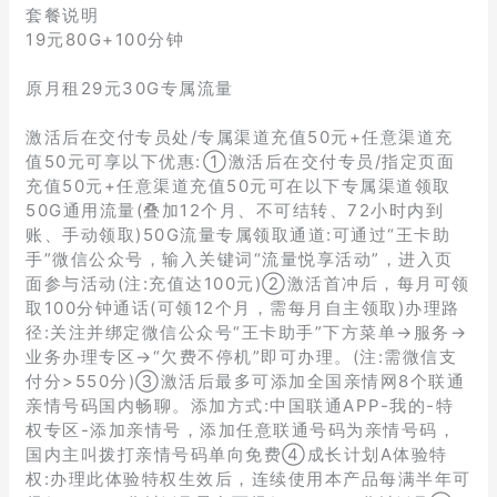
套餐说明
19元80G+100分钟
原月租29元30G专属流量
激活后在交付专员处/专属渠道充值50元+任意渠道充
值50元可享以下优惠:①激活后在交付专员/指定页面
充值50元+任意渠道充值50元可在以下专属渠道领取
50G通用流量(叠加12个月、不可结转、72小时内到
账、手动领取)50G流量专属领取通道:可通过“王卡助
手”微信公众号，输入关键词“流量悦享活动”，进入页
面参与活动(注:充值达100元)②激活首冲后，每月可领
取100分钟通话(可领12个月，需每月自主领取)办理路
径:关注并绑定微信公众号“王卡助手”下方菜单→服务→
业务办理专区→“欠费不停机”即可办理。(注:需微信支
付分>550分)③激活后最多可添加全国亲情网8个联通
亲情号码国内畅聊。添加方式:中国联通APP-我的-特
权专区-添加亲情号，添加任意联通号码为亲情号码，
国内主叫拨打亲情号码单向免费④成长计划A体验特
权:办理此体验特权生效后，连续使用本产品每满半年可