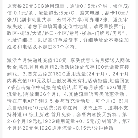
原套餐29元30G通用流量，通话0.15元/分钟，短信/彩
信:0.1元/条，流量超出:5元/G，赠来电显，副卡10元/
张/月(副卡流量共享，分钟不共享)可办理2张。避免审
核失败，请您下单填写非定位性地址，请尽量按照“行
政区-街道/大道/路口-小区/巷号-楼栋-门牌号/房号”，
地址详细些，以提高订单发货率，详细地址处不要添加
姓名和电话及不超过30个字符。
激活当月快递处充值100元 享受优惠1.首月赠送入网体
验金,实现首月免月租2.激活快递处预存100元话费直接
到账。3.首充后添加162G通用流量(24个月)，24个月
内再充值100元及以上触发再充有礼活动短信,短信回复
Y或点击短信中链接完成确认,即可每月获赠162G通用
流量包(有效期36个月)。4.其他流量语音类优惠活动，
请在广电APP领取.5.参与首充活动后，每个月(2-6)月
底自动到账10元话费;(要求在网，状态正常，逾期不支
持补返)6.综上所述:首月免费，套餐内容按天折算，第
2-6个月19元包192G通用流量+0.15元/分钟通话，第7
个月起29元包192G通用流量+0.15元/分钟通话