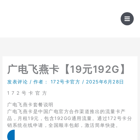
跳
至
内
容
广电飞燕卡【19元192G】
发表评论
/ 作者：
172号卡官方
/
2025年6月28日
1 7 2 号 卡 官 方
广电飞燕卡套餐说明
广电飞燕卡是中国广电官方合作渠道推出的流量卡产
品，月租19元，包含192GG通用流量。通过172号卡分
销系统在线申请，全国顺丰包邮，激活简单快捷。