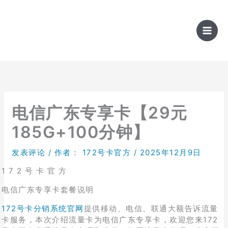
跳
至
内
容
电信广东专享卡【29元
185G+100分钟】
发表评论
/ 作者：
172号卡官方
/
2025年12月9日
1 7 2 号 卡 官 方
电信广东专享卡套餐说明
172号卡分销系统官网
提供移动、电信、联通大额告诉流量
卡服务，本次介绍流量卡为电信广东专享卡，欢迎您来172