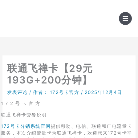
跳
至
内
容
联通飞禅卡【29元
193G+200分钟】
发表评论
/ 作者：
172号卡官方
/
2025年12月4日
1 7 2 号 卡 官 方
联通飞禅卡套餐说明
172号卡分销系统官网
提供移动、电信、联通和广电流量卡
服务，本次介绍流量卡为联通飞禅卡，欢迎您来172号卡平