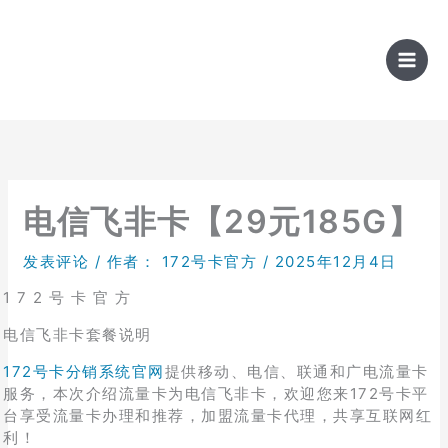
跳
至
内
容
电信飞非卡【29元185G】
发表评论
/ 作者：
172号卡官方
/
2025年12月4日
1 7 2 号 卡 官 方
电信飞非卡套餐说明
172号卡分销系统官网
提供移动、电信、联通和广电流量卡
服务，本次介绍流量卡为电信飞非卡，欢迎您来172号卡平
台享受流量卡办理和推荐，加盟流量卡代理，共享互联网红
利！