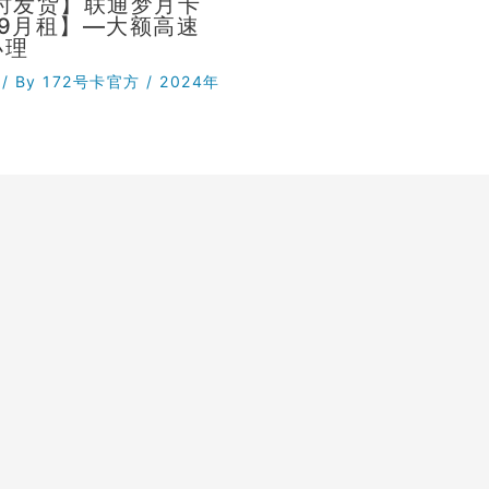
小时发货】联通梦月卡
29月租】—大额高速
办理
/ By
172号卡官方
/
2024年