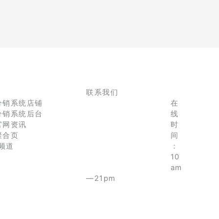
联系我们
分销系统店铺
在
分销系统后台
线
官网资讯
时
聚合页
间
e频道
：
10
am
—21pm