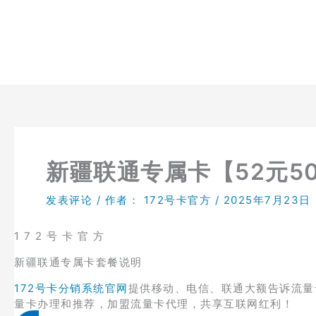
跳
至
内
容
新疆联通专属卡【52元50
发表评论
/ 作者：
172号卡官方
/
2025年7月23日
1 7 2 号 卡 官 方
新疆联通专属卡套餐说明
172号卡分销系统官网
提供移动、电信、联通大额告诉流量
量卡办理和推荐，加盟流量卡代理，共享互联网红利！