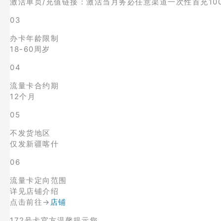
激活单页/充值链接：激活当月务必任意渠道一次性首充10
03
办卡年龄限制
18-60周岁
04
流量卡合约期
12个月
05
不发货地区
仅发新疆喀什
06
流量卡定向范围
详见店铺介绍
点击前往→
店铺
172号卡官方温馨提示您