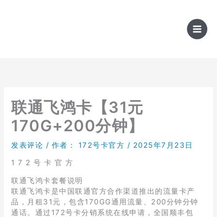
跳
至
内
容
联通飞鸿卡【31元
170G+200分钟】
发表评论
/ 作者：
172号卡官方
/
2025年7月23日
1 7 2 号 卡 官 方
联通飞鸿卡套餐说明
联通飞鸿卡是中国联通官方合作渠道推出的流量卡产
品，月租31元，包含170GG通用流量、200分钟分钟
通话。通过172号卡分销系统在线申请，全国顺丰包