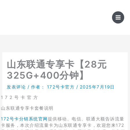
跳
至
内
容
山东联通专享卡【28元
325G+400分钟】
发表评论
/ 作者：
172号卡官方
/
2025年7月19日
1 7 2 号 卡 官 方
山东联通专享卡套餐说明
172号卡分销系统官网
提供移动、电信、联通大额告诉流量
卡服务，本次介绍流量卡为山东联通专享卡，欢迎您来172