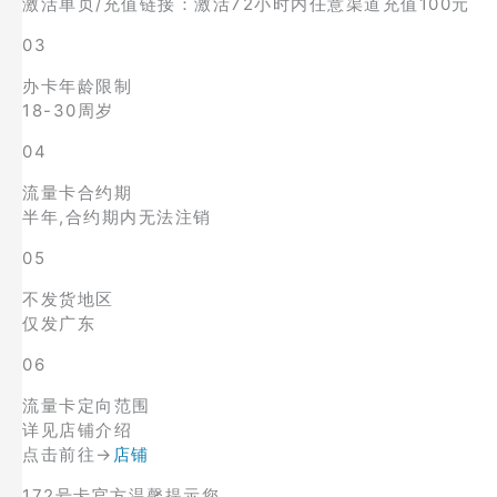
激活单页/充值链接：激活72小时内任意渠道充值100元
03
办卡年龄限制
18-30周岁
04
流量卡合约期
半年,合约期内无法注销
05
不发货地区
仅发广东
06
流量卡定向范围
详见店铺介绍
点击前往→
店铺
172号卡官方温馨提示您