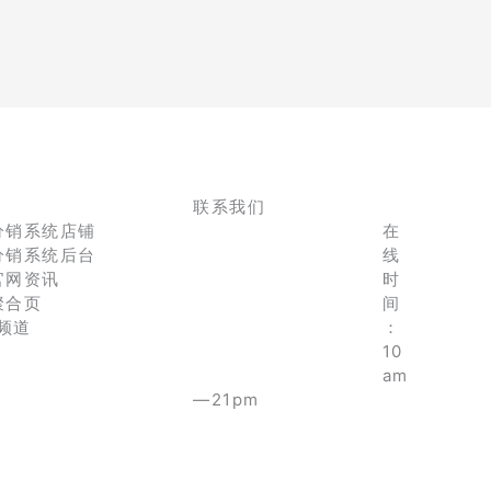
联系我们
分销系统店铺
在
分销系统后台
线
官网资讯
时
聚合页
间
e频道
：
10
am
—21pm