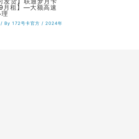
小时发货】联通梦月卡
29月租】—大额高速
办理
/ By
172号卡官方
/
2024年