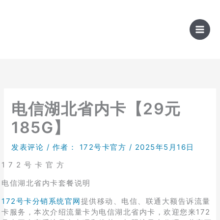
跳
至
内
容
电信湖北省内卡【29元
185G】
发表评论
/ 作者：
172号卡官方
/
2025年5月16日
1 7 2 号 卡 官 方
电信湖北省内卡套餐说明
172号卡分销系统官网
提供移动、电信、联通大额告诉流量
卡服务，本次介绍流量卡为电信湖北省内卡，欢迎您来172