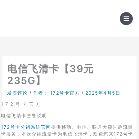
跳
至
内
容
电信飞清卡【39元
235G】
发表评论
/ 作者：
172号卡官方
/
2025年4月5日
1 7 2 号 卡 官 方
电信飞清卡套餐说明
172号卡分销系统官网
提供移动、电信、联通大额告诉流量
卡服务，本次介绍流量卡为电信飞清卡，欢迎您来172号卡