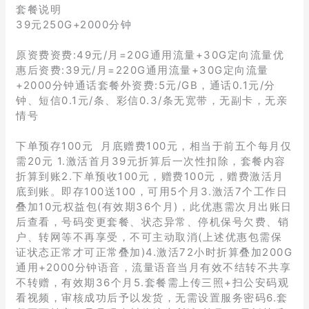
套餐说明
39元250G+2000分钟
原资费资费:49元/月=20G通用流量+30G定向流量优
惠后资费:39元/月=220G通用流量+30G定向流量
+2000分钟通话套餐外资费:5元/GB，通话0.1元/分
钟、短信0.1元/条、彩信0.3/条无宽带，无副卡，无亲
情号
下单预存100元 月底赠费100元，相当于前五个每月仅
需20元 1.激活首月39元折算后一次性扣除，套餐内容
折算到账2.下单预收100元，赠费100元，赠费激活月
底到账。即存100送100，可用5个月3.激活7个工作日
叠加10元权益包(有效期36个月)，此优惠需次月出账日
后查看，号码变更套餐、状态异常、停机保号欠费、销
户、转网等不再享受，不可主动取消(上述优惠包需保
证状态正常才可正常叠加)4.激活72小时折算叠加200G
通用+2000分钟语音，流量语音当月有效不结转不共享
不转赠，有效期36个月5.套餐需上传三照+扫公安码观
看视频，审核成功后予以发货，无需设置服务密码6.套