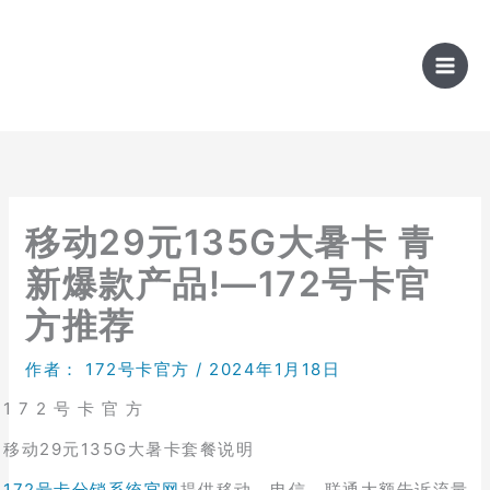
跳
至
内
容
移动29元135G大暑卡 青
新爆款产品!—172号卡官
方推荐
作者：
172号卡官方
/
2024年1月18日
1 7 2 号 卡 官 方
移动29元135G大暑卡套餐说明
172号卡分销系统官网
提供移动、电信、联通大额告诉流量