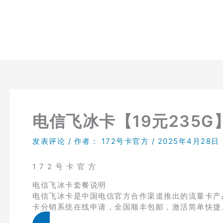
跳
至
内
容
电信飞冰卡【19元235G
发表评论
/ 作者：
172号卡官方
/
2025年4月28日
1 7 2 号 卡 官 方
电信飞冰卡套餐说明
电信飞冰卡是中国电信官方合作渠道推出的流量卡产品，
卡分销系统在线申请，全国顺丰包邮，激活简单快捷