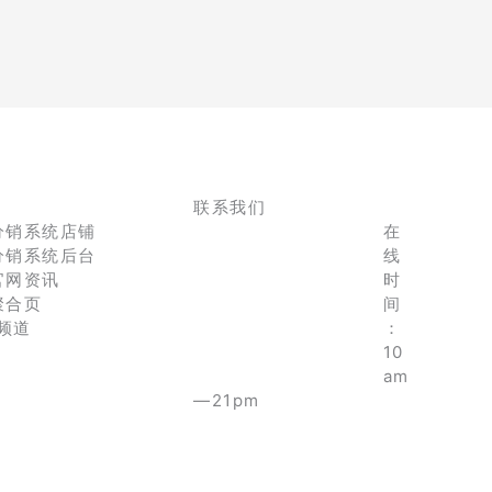
联系我们
分销系统店铺
在
分销系统后台
线
官网资讯
时
聚合页
间
e频道
：
10
am
—21pm