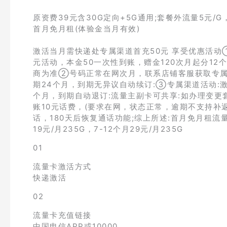
原资费39元含30G定向+5G通用;套餐外流量5元/G
首月免月租(体验金当月有效)
激活当月需快递处专属渠道首充50元 享受优惠活动①
元活动，本金50一次性到账，赠金120次月起分1
商为准②号码正常在网次月，联系店铺客服获取专属链
期24个月，到期无异议自动续订:③专属渠道活动:激
个月，到期自动退订:流量主副卡可共享:如办理变更
账10元话费，(要求在网，状态正常，逾期不支持补
话，180天后恢复通话功能;综上所述:首月免月租流
19元/月235G，7-12个月29元/月235G
01
流量卡激活方式
快递激活
02
流量卡充值链接
中国电信APP或10000