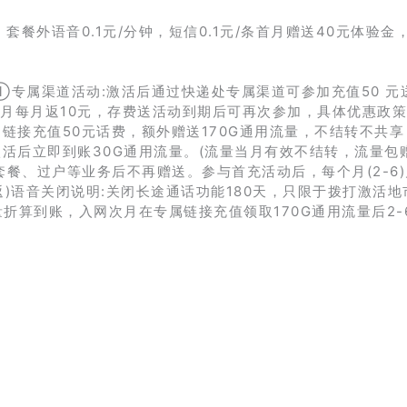
，套餐外语音0.1元/分钟，短信0.1元/条首月赠送40元体验金
专属渠道活动:激活后通过快递处专属渠道可参加充值50 元送 
2个月每月返10元，存费送活动到期后可再次参加，具体优惠政
接充值50元话费，额外赠送170G通用流量，不结转不共享
活后立即到账30G通用流量。(流量当月有效不结转，流量包赠
套餐、过户等业务后不再赠送。参与首充活动后，每个月(2-6
返)语音关闭说明:关闭长途通话功能180天，只限于拨打激活地
量折算到账，入网次月在专属链接充值领取170G通用流量后2-