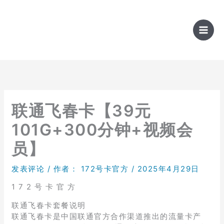
跳
至
内
容
联通飞春卡【39元
101G+300分钟+视频会
员】
发表评论
/ 作者：
172号卡官方
/
2025年4月29日
1 7 2 号 卡 官 方
联通飞春卡套餐说明
联通飞春卡是中国联通官方合作渠道推出的流量卡产