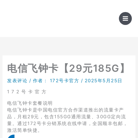
跳
至
内
容
电信飞钟卡【29元185G】
发表评论
/ 作者：
172号卡官方
/
2025年5月25日
1 7 2 号 卡 官 方
电信飞钟卡套餐说明
电信飞钟卡是中国电信官方合作渠道推出的流量卡产
品，月租29元，包含155GG通用流量、30GG定向流
量。通过172号卡分销系统在线申请，全国顺丰包邮，
激活简单快捷。