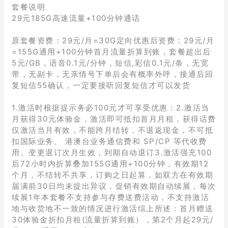
套餐说明
29元185G高速流量+100分钟通话
原套餐资费：29元/月=30G定向优惠后资费：29元/月
=155G通用+100分钟首月流量折算到账，套餐超出后
5元/GB，语音0.1元/分钟，短信,彩信0.1元/条，无宽
带，无副卡，无亲情号下单后会有概率外呼，接通后回
复短信55确认，一定要接听回复短信才可以发货
1.激活时根据提示务必100元才可享受优惠：2.激活当
月获得30元体验金，激活即可抵扣首月月租，获得话费
仅激活当月有效，不能跨月结转，不退返现金，不可抵
扣国际业务、 港澳台业务通信费和 SP/CP 等代收费
用。变更退订次月生效，到期自动退订3.激活强充100
后72小时内折算叠加155G通用+100分钟，有效期12
个月，不结转不共享，订购之日起算，如双方在有效期
届满前30日均未提出异议，促销有效期自动续展，每次
续展1年本套餐不支持参与存费送费活动，不支持激活
地与收货地不一致的情况进行激活综上所述：首月赠送
30体验金折扣月租(流量折算到账），第2个月起29元/