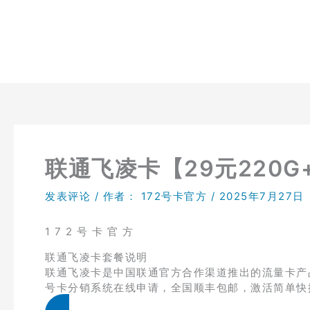
跳
至
内
容
联通飞凌卡【29元220G
发表评论
/ 作者：
172号卡官方
/
2025年7月27日
1 7 2 号 卡 官 方
联通飞凌卡套餐说明
联通飞凌卡是中国联通官方合作渠道推出的流量卡产品，
号卡分销系统在线申请，全国顺丰包邮，激活简单快