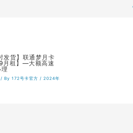
小时发货】联通梦月卡
29月租】—大额高速
办理
/ By
172号卡官方
/
2024年