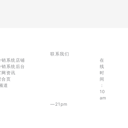
联系我们
分销系统店铺
在
分销系统后台
线
官网资讯
时
聚合页
间
e频道
：
10
am
—21pm