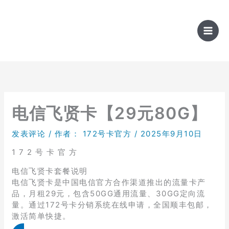
跳
至
内
容
电信飞贤卡【29元80G】
发表评论
/ 作者：
172号卡官方
/
2025年9月10日
1 7 2 号 卡 官 方
电信飞贤卡套餐说明
电信飞贤卡是中国电信官方合作渠道推出的流量卡产
品，月租29元，包含50GG通用流量、30GG定向流
量。通过172号卡分销系统在线申请，全国顺丰包邮，
激活简单快捷。