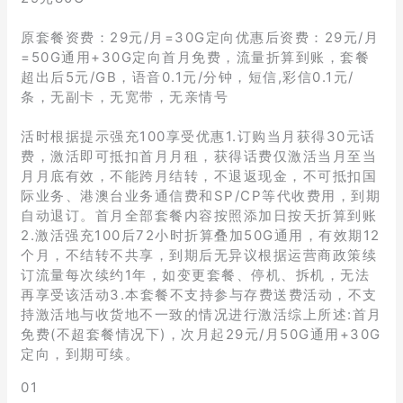
原套餐资费：29元/月=30G定向优惠后资费：29元/月
=50G通用+30G定向首月免费，流量折算到账，套餐
超出后5元/GB，语音0.1元/分钟，短信,彩信0.1元/
条，无副卡，无宽带，无亲情号
活时根据提示强充100享受优惠1.订购当月获得30元话
费，激活即可抵扣首月月租，获得话费仅激活当月至当
月月底有效，不能跨月结转，不退返现金，不可抵扣国
际业务、港澳台业务通信费和SP/CP等代收费用，到期
自动退订。首月全部套餐内容按照添加日按天折算到账
2.激活强充100后72小时折算叠加50G通用，有效期12
个月，不结转不共享，到期后无异议根据运营商政策续
订流量每次续约1年，如变更套餐、停机、拆机，无法
再享受该活动3.本套餐不支持参与存费送费活动，不支
持激活地与收货地不一致的情况进行激活综上所述:首月
免费(不超套餐情况下)，次月起29元/月50G通用+30G
定向，到期可续。
01