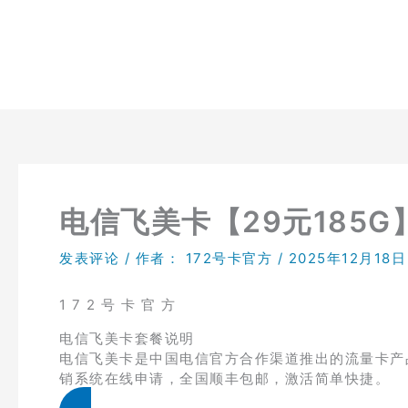
跳
至
内
容
电信飞美卡【29元185G
发表评论
/ 作者：
172号卡官方
/
2025年12月18日
1 7 2 号 卡 官 方
电信飞美卡套餐说明
电信飞美卡是中国电信官方合作渠道推出的流量卡产品，
销系统在线申请，全国顺丰包邮，激活简单快捷。