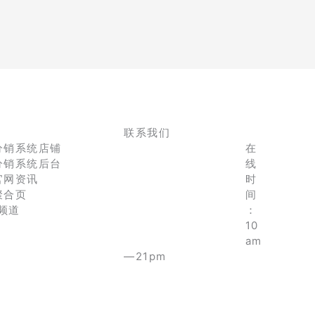
联系我们
分销系统店铺
在
分销系统后台
线
官网资讯
时
聚合页
间
e频道
：
10
am
—21pm