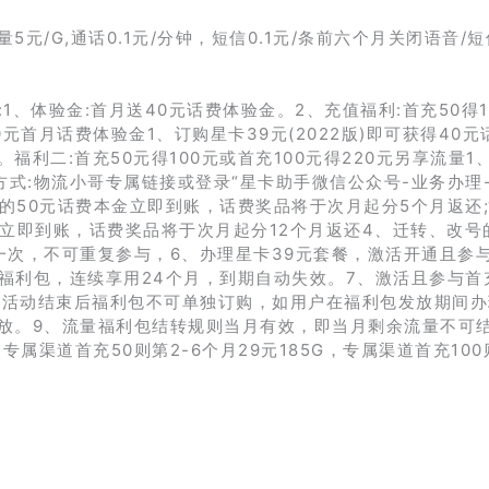
流量5元/G,通话0.1元/分钟，短信0.1元/条前六个月关闭语音/
1、体验金:首月送40元话费体验金。2、充值福利:首充50得1
0元首月话费体验金1、订购星卡39元(2022版)即可获得40元
利二:首充50元得100元或首充100元得220元另享流量1
参与方式:物流小哥专属链接或登录“星卡助手微信公众号-业务办理
值的50元话费本金立即到账，话费奖品将于次月起分5个月返还;“
本金立即到账，话费奖品将于次月起分12个月返还4、迁转、改号
一次，不可重复参与，6、办理星卡39元套餐，激活开通且参
量福利包，连续享用24个月，到期自动失效。7、激活且参与首
、首充活动结束后福利包不可单独订购，如用户在福利包发放期间
放。9、流量福利包结转规则当月有效，即当月剩余流量不可
属渠道首充50则第2-6个月29元185G，专属渠道首充100