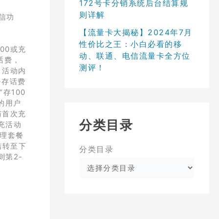
172号卡分销系统后台结算规
则详解
短信功
【流量卡大揭秘】2024年7月
性价比之王：小白必看的移
00或充
动、联通、电信流量卡全方位
话费，
测评！
、活动内
-存话费
存100
的用户
与首次充
分类目录
充活动
办理套餐
结转至下
分类目录
则第2-