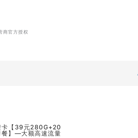
营商官方授权
卡【39元280G+20
套餐】—大额高速流量