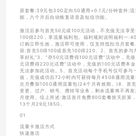
原套餐:39元包30G定向5G通用+0.1元/分钟套外:
能，六个月后自动恢复语音及短信功能。
激活后参与首充50元或100元活动，不充值无法享受:
100得220，享流量福利包。福利规则说明福利一:4
订购立即生效，激活即可使用，仅支持抵扣当月套餐。福
容:首充50得100或首充100得220。2、首充的
享好礼”3、“存50元话费得100元话费”活动中，充
元话费得220元话费”活动中，充值的100元话费
无法参加此活动。5、首充活动每个手机号仅可参与
值，充值成功后72小时内可获得每月45GB通用流
次月叠加105G通用流量包(24个月有效期。)8
变更、过户、销号、携转等业务，剩余流量将不再发
月使用。综上所述:激活首月免费80G套餐按天折算，专
13个月29元185G。
01
流量卡激活方式
快递激活