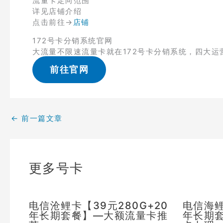
流量卡定向范围
详见店铺介绍
点击前往→
店铺
172号卡分销系统官网
大流量不限速流量卡就在172号卡分销系统，四大运
前往官网
←
前一篇文章
更多号卡
电信沧鲤卡【39元280G+20
电信海鲤
年长期套餐】—大额流量卡推
年长期