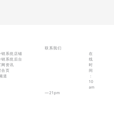
联系我们
分销系统店铺
在
分销系统后台
线
官网资讯
时
聚合页
间
e频道
：
10
am
—21pm