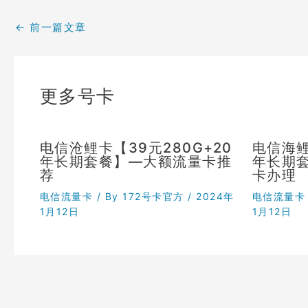
←
前一篇文章
更多号卡
电信沧鲤卡【39元280G+20
电信海鲤
年长期套餐】—大额流量卡推
年长期
荐
卡办理
电信流量卡
/ By
172号卡官方
/
2024年
电信流量卡
1月12日
1月12日