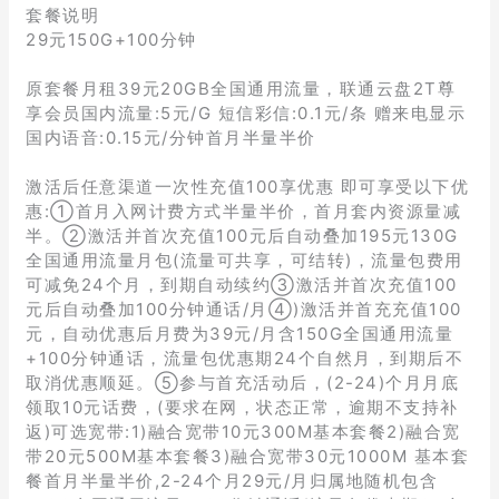
套餐说明
29元150G+100分钟
原套餐月租39元20GB全国通用流量，联通云盘2T尊
享会员国内流量:5元/G 短信彩信:0.1元/条 赠来电显示
国内语音:0.15元/分钟首月半量半价
激活后任意渠道一次性充值100享优惠 即可享受以下优
惠:①首月入网计费方式半量半价，首月套内资源量减
半。②激活并首次充值100元后自动叠加195元130G
全国通用流量月包(流量可共享，可结转)，流量包费用
可减免24个月，到期自动续约③激活并首次充值100
元后自动叠加100分钟通话/月④)激活并首充充值100
元，自动优惠后月费为39元/月含150G全国通用流量
+100分钟通话，流量包优惠期24个自然月，到期后不
取消优惠顺延。⑤参与首充活动后，(2-24)个月月底
领取10元话费，(要求在网，状态正常，逾期不支持补
返)可选宽带:1)融合宽带10元300M基本套餐2)融合宽
带20元500M基本套餐3)融合宽带30元1000M 基本套
餐首月半量半价,2-24个月29元/月归属地随机包含