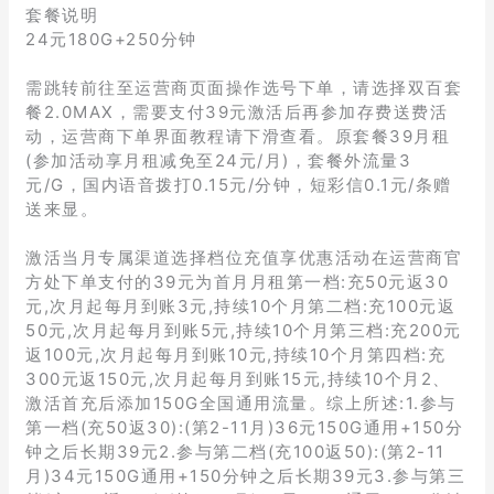
套餐说明
24元180G+250分钟
需跳转前往至运营商页面操作选号下单，请选择双百套
餐2.0MAX，需要支付39元激活后再参加存费送费活
动，运营商下单界面教程请下滑查看。原套餐39月租
(参加活动享月租减免至24元/月)，套餐外流量3
元/G，国内语音拨打0.15元/分钟，短彩信0.1元/条赠
送来显。
激活当月专属渠道选择档位充值享优惠活动在运营商官
方处下单支付的39元为首月月租第一档:充50元返30
元,次月起每月到账3元,持续10个月第二档:充100元返
50元,次月起每月到账5元,持续10个月第三档:充200元
返100元,次月起每月到账10元,持续10个月第四档:充
300元返150元,次月起每月到账15元,持续10个月2、
激活首充后添加150G全国通用流量。综上所述:1.参与
第一档(充50返30):(第2-11月)36元150G通用+150分
钟之后长期39元2.参与第二档(充100返50):(第2-11
月)34元150G通用+150分钟之后长期39元3.参与第三