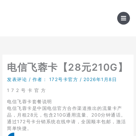
跳
至
内
容
电信飞蓉卡【28元210G】
发表评论
/ 作者：
172号卡官方
/
2026年1月8日
1 7 2 号 卡 官 方
电信飞蓉卡套餐说明
电信飞蓉卡是中国电信官方合作渠道推出的流量卡产
品，月租28元，包含210G通用流量、200分钟通话。
通过172号卡分销系统在线申请，全国顺丰包邮，激活
简单快捷。