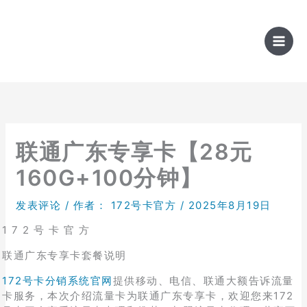
跳
至
内
容
联通广东专享卡【28元
160G+100分钟】
发表评论
/ 作者：
172号卡官方
/
2025年8月19日
1 7 2 号 卡 官 方
联通广东专享卡套餐说明
172号卡分销系统官网
提供移动、电信、联通大额告诉流量
卡服务，本次介绍流量卡为联通广东专享卡，欢迎您来172