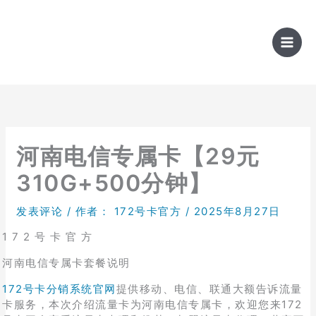
跳
至
内
容
河南电信专属卡【29元
310G+500分钟】
发表评论
/ 作者：
172号卡官方
/
2025年8月27日
1 7 2 号 卡 官 方
河南电信专属卡套餐说明
172号卡分销系统官网
提供移动、电信、联通大额告诉流量
卡服务，本次介绍流量卡为河南电信专属卡，欢迎您来172