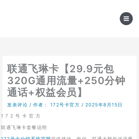
跳
至
内
容
联通飞琳卡【29.9元包
320G通用流量+250分钟
通话+权益会员】
发表评论
/ 作者：
172号卡官方
/
2025年8月15日
1 7 2 号 卡 官 方
联通飞琳卡套餐说明
172号卡分销系统官网
提供移动、电信、联通大额告诉流量