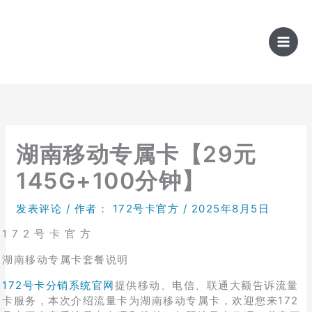
跳
至
内
容
湖南移动专属卡【29元
145G+100分钟】
发表评论
/ 作者：
172号卡官方
/
2025年8月5日
1 7 2 号 卡 官 方
湖南移动专属卡套餐说明
172号卡分销系统官网
提供移动、电信、联通大额告诉流量
卡服务，本次介绍流量卡为湖南移动专属卡，欢迎您来172