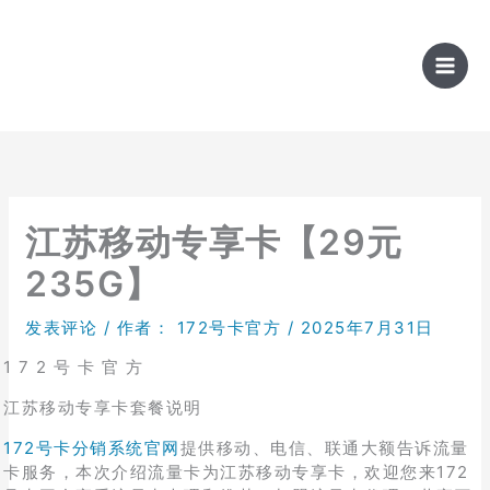
跳
至
内
容
江苏移动专享卡【29元
235G】
发表评论
/ 作者：
172号卡官方
/
2025年7月31日
1 7 2 号 卡 官 方
江苏移动专享卡套餐说明
172号卡分销系统官网
提供移动、电信、联通大额告诉流量
卡服务，本次介绍流量卡为江苏移动专享卡，欢迎您来172