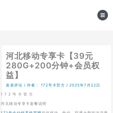
跳
至
内
容
河北移动专享卡【39元
280G+200分钟+会员权
益】
发表评论
/ 作者：
172号卡官方
/
2025年7月22日
1 7 2 号 卡 官 方
河北移动专享卡套餐说明
172号卡分销系统官网
提供移动、电信、联通大额告诉流量