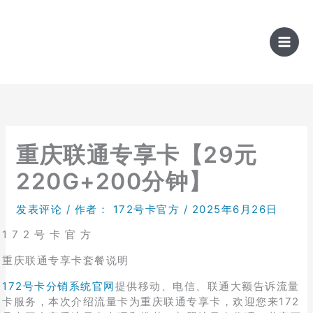
跳
至
内
容
重庆联通专享卡【29元
220G+200分钟】
发表评论
/ 作者：
172号卡官方
/
2025年6月26日
1 7 2 号 卡 官 方
重庆联通专享卡套餐说明
172号卡分销系统官网
提供移动、电信、联通大额告诉流量
卡服务，本次介绍流量卡为重庆联通专享卡，欢迎您来172