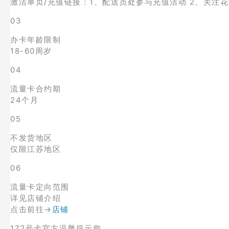
激活单页/充值链接：1、配送员处参与充值活动 2、关注花
03
办卡年龄限制
18-60周岁
04
流量卡合约期
24个月
05
不发货地区
仅限江苏地区
06
流量卡定向范围
详见店铺介绍
点击前往→
店铺
172号卡官方温馨提示您