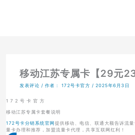
跳
至
内
容
移动江苏专属卡【29元23
发表评论
/ 作者：
172号卡官方
/
2025年6月3日
1 7 2 号 卡 官 方
移动江苏专属卡套餐说明
172号卡分销系统官网
提供移动、电信、联通大额告诉流量
量卡办理和推荐，加盟流量卡代理，共享互联网红利！