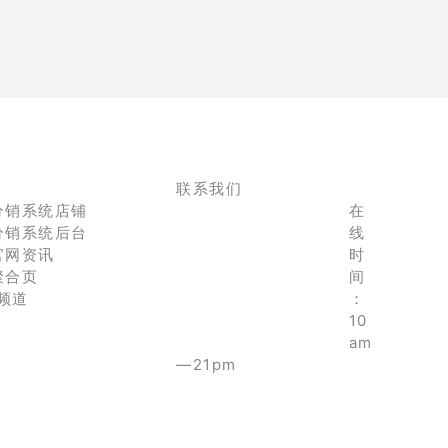
联系我们
分销系统店铺
在
分销系统后台
线
官网资讯
时
聚合页
间
e频道
：
10
am
—21pm