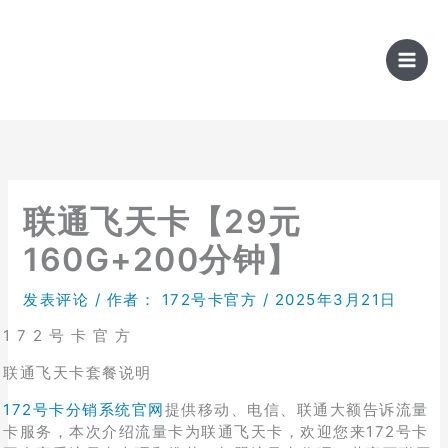
跳
至
内
容
联通飞天卡【29元
160G+200分钟】
发表评论
/ 作者：
172号卡官方
/
2025年3月21日
1 7 2 号 卡 官 方
联通飞天卡套餐说明
172号卡分销系统官网
提供移动、电信、联通大额告诉流量
卡服务，本次介绍流量卡为联通飞天卡，欢迎您来172号卡