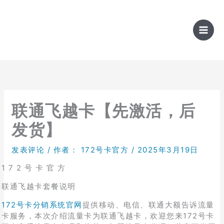
跳
至
内
容
联通飞越卡【先激活，后
发货】
发表评论
/ 作者：
172号卡官方
/
2025年3月19日
1 7 2 号 卡 官 方
联通飞越卡套餐说明
172号卡分销系统官网
提供移动、电信、联通大额告诉流量
卡服务，本次介绍流量卡为联通飞越卡，欢迎您来172号卡