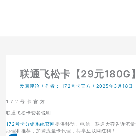
跳
至
内
容
联通飞松卡【29元180G
发表评论
/ 作者：
172号卡官方
/
2025年3月18日
1 7 2 号 卡 官 方
联通飞松卡套餐说明
172号卡分销系统官网
提供移动、电信、联通大额告诉流量
办理和推荐，加盟流量卡代理，共享互联网红利！