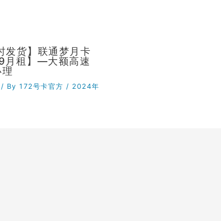
小时发货】联通梦月卡
29月租】—大额高速
办理
/ By
172号卡官方
/
2024年