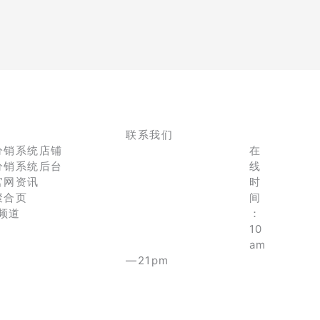
联系我们
分销系统店铺
在
分销系统后台
线
官网资讯
时
聚合页
间
e频道
：
10
am
—21pm