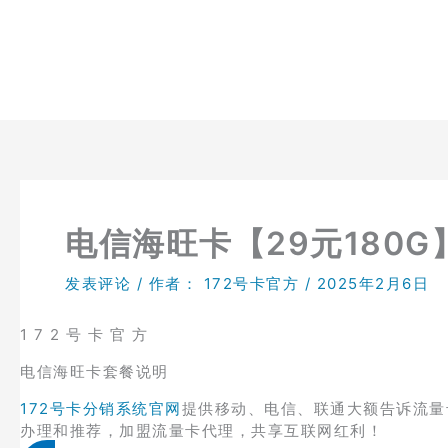
跳
至
内
容
电信海旺卡【29元180G
发表评论
/ 作者：
172号卡官方
/
2025年2月6日
1 7 2 号 卡 官 方
电信海旺卡套餐说明
172号卡分销系统官网
提供移动、电信、联通大额告诉流量
办理和推荐，加盟流量卡代理，共享互联网红利！