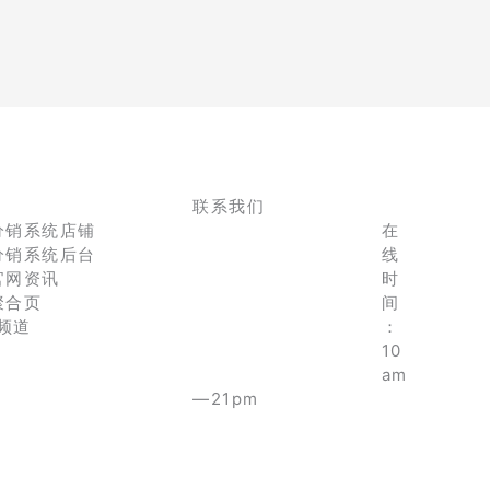
联系我们
分销系统店铺
在
分销系统后台
线
官网资讯
时
聚合页
间
e频道
：
10
am
—21pm