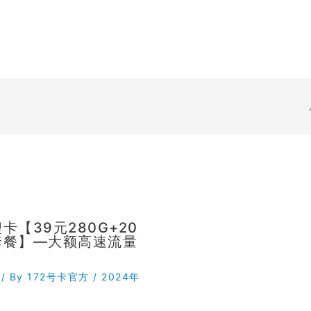
卡【39元280G+20
套餐】—大额高速流量
/ By
172号卡官方
/
2024年