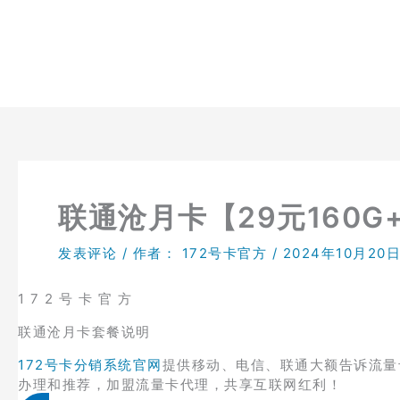
跳
至
内
容
联通沧月卡【29元160G
发表评论
/ 作者：
172号卡官方
/
2024年10月20
1 7 2 号 卡 官 方
联通沧月卡套餐说明
172号卡分销系统官网
提供移动、电信、联通大额告诉流量
办理和推荐，加盟流量卡代理，共享互联网红利！