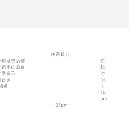
联系我们
分销系统店铺
在
分销系统后台
线
官网资讯
时
聚合页
间
e频道
：
10
am
—21pm