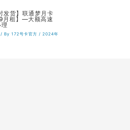
小时发货】联通梦月卡
29月租】—大额高速
办理
/ By
172号卡官方
/
2024年