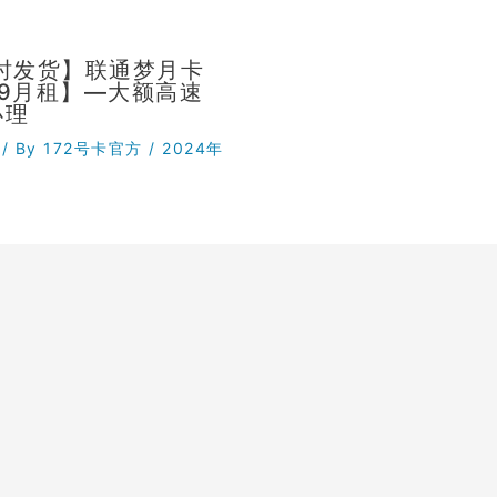
小时发货】联通梦月卡
29月租】—大额高速
办理
/ By
172号卡官方
/
2024年