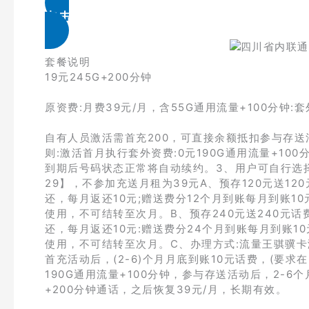
点击免费领取
套餐说明
19元245G+200分钟
原资费:月费39元/月，含55G通用流量+100分钟:套
自有人员激活需首充200，可直接余额抵扣参与存送活
则:激活首月执行套外资费:0元190G通用流量+10
到期后号码状态正常将自动续约。3、用户可自行选择是
29】，不参加充送月租为39元A、预存120元送1
还，每月返还10元;赠送费分12个月到账每月到账
使用，不可结转至次月。B、预存240元送240元话
还，每月返还10元:赠送费分24个月到账每月到账
使用，不可结转至次月。C、办理方式:流量王骐骥卡
首充活动后，(2-6)个月月底到账10元话费，(要
190G通用流量+100分钟，参与存送活动后，2-6个月
+200分钟通话，之后恢复39元/月，长期有效。