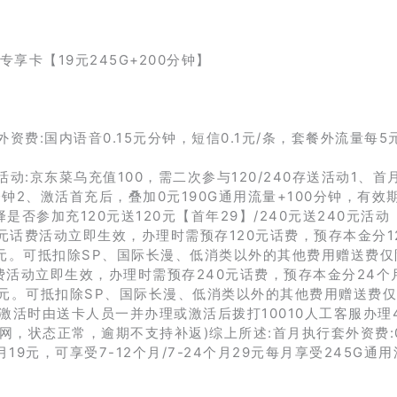
外资费:国内语音0.15元分钟，短信0.1元/条，套餐外流量每5元
动:京东菜乌充值100，需二次参与120/240存送活动1、首
0分钟2、激活首充后，叠加0元190G通用流量+100分钟，有效
否参加充120元送120元【首年29】/240元送240元活动
20元话费活动立即生效，办理时需预存120元话费，预存本金分1
10元。可抵扣除SP、国际长漫、低消类以外的其他费用赠送费
费活动立即生效，办理时需预存240元话费，预存本金分24个
10元。可抵扣除SP、国际长漫、低消类以外的其他费用赠送费
激活时由送卡人员一并办理或激活后拨打10010人工客服办理
求在网，状态正常，逾期不支持补返)综上所述:首月执行套外资费:
19元，可享受7-12个月/7-24个月29元每月享受245G通