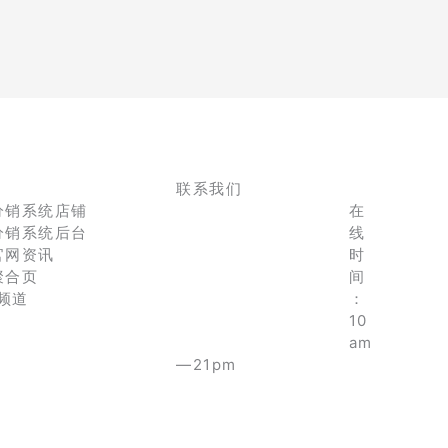
联系我们
分销系统店铺
在
分销系统后台
线
官网资讯
时
聚合页
间
e频道
：
10
am
—21pm