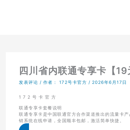
跳
至
内
容
四川省内联通专享卡【19元
发表评论
/ 作者：
172号卡官方
/
2026年6月17日
1 7 2 号 卡 官 方
联通专享卡套餐说明
联通专享卡是中国联通官方合作渠道推出的流量卡产品，
销系统在线申请，全国顺丰包邮，激活简单快捷。