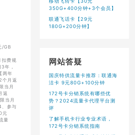
移动飞转卡【30元
350G+400分钟+3个会员】
联通飞话卡【29元
180G+200分钟】
/GB
网站答疑
月扣费规
期3年，
【两年
国庆特供流量卡推荐：联通海
2个月返
洁卡 9元80G+100分钟
仅限当月
172号卡分销系统有哪些优
月返
仅限当月
势？2024流量卡代理平台测
4、参与
评
0元
了解手机卡行业专业术语，
用流量
172号卡分销系统指南