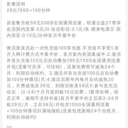
套餐说明
29元150G+100分钟
原套餐月租59元20GB全国通用流量，联通云盘2T尊享
会员国内流量:5元/G 短信彩信:0.1元/条 赠来电显示 国
内语音:0.15元/分钟首月半量半价
激活派送员处一次性充值100享优惠 不充值不享受1.首
月入网计费方式半量半价，首月套内资源量减半:2.激活
并首次充值100元后自动叠加195元130G全国通用流量
月包(流量可共享，可结转)，流量包费用可减免24个
月，到期自动续约。3.激活并首次充值100元后自动叠
加100分钟通话/月:4.激活后两年内每月自动减免20
元，月费减免至39元，到期后恢复59元5.参与首充活
动后，(2-24)个月月底到账10元话费，(要求在网，状
态正常，逾期不支持补返)首月半量半价之后第2-24月
租29元/月，之后59元/月包含150G全国通用流量
+100分钟通话归属地随机(流量包优惠期24个自然月，
到期自动续约)
01